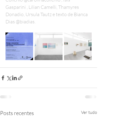
Gasparini , Lilian Camelli, Thamyres 
Donadio, Ursula Tautz e texto de Bianca 
Dias @biadias.
Posts recentes
Ver tudo