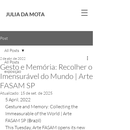
JULIA DA MOTA
Post
All Posts
2 de abr. de 2022
All Posts
Gesto e Memória: Recolher o
exposição
Imensurável do Mundo | Arte
FASAM SP
Atualizado:
15 de set. de 2025
5 April, 2022
Gesture and Memory: Collecting the 
Immeasurable of the World | Arte 
FASAM SP 
(Brazil)
This Tuesday, Arte FASAM opens its new 