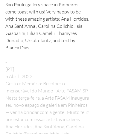
São Paulo gallery space in Pinheiros — 
come toast with us! Very happy to be 
with these amazing artists: Ana Hortides, 
Ana Sant'Anna , Carolina Colichio, Isis 
Gasparini, Lilian Camelli, Thamyres 
Donadio, Ursula Tautz, and text by 
Bianca Dias. 
-
[PT]
5 Abril , 2022 
Gesto e Memória: Recolher o 
Imensurável do Mundo | Arte FASAM SP
Nesta terça-feira, a Arte FASAM inaugura 
seu novo espaço de galeria em Pinheiros 
— venha brindar com a gente! Muito feliz 
por estar com essas artistas incríveis: 
Ana Hortides, Ana Sant'Anna, Carolina 
Colichio @carolinacolichio , Isis 